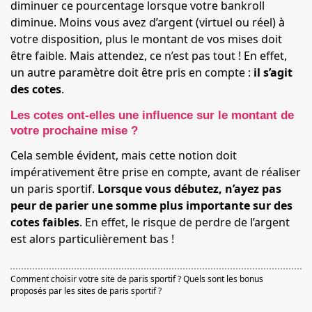
diminuer ce pourcentage lorsque votre bankroll
diminue. Moins vous avez d’argent (virtuel ou réel) à
votre disposition, plus le montant de vos mises doit
être faible. Mais attendez, ce n’est pas tout ! En effet,
un autre paramètre doit être pris en compte :
il s’agit
des cotes
.
Les cotes ont-elles une influence sur le montant de
votre prochaine mise ?
Cela semble évident, mais cette notion doit
impérativement être prise en compte, avant de réaliser
un paris sportif.
Lorsque vous débutez, n’ayez pas
peur de parier une somme plus importante sur des
cotes faibles
. En effet, le risque de perdre de l’argent
est alors particulièrement bas !
Comment choisir votre site de paris sportif ? Quels sont les bonus
proposés par les sites de paris sportif ?