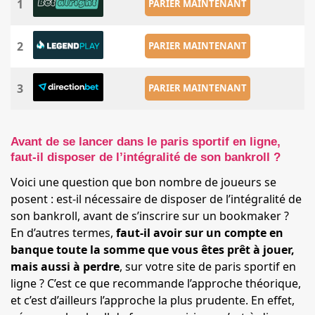
1
PARIER MAINTENANT
2
PARIER MAINTENANT
3
PARIER MAINTENANT
Avant de se lancer dans le paris sportif en ligne,
faut-il disposer de l’intégralité de son bankroll ?
Voici une question que bon nombre de joueurs se
posent : est-il nécessaire de disposer de l’intégralité de
son bankroll, avant de s’inscrire sur un bookmaker ?
En d’autres termes,
faut-il avoir sur un compte en
banque toute la somme que vous êtes prêt à jouer,
mais aussi à perdre
, sur votre site de paris sportif en
ligne ? C’est ce que recommande l’approche théorique,
et c’est d’ailleurs l’approche la plus prudente. En effet,